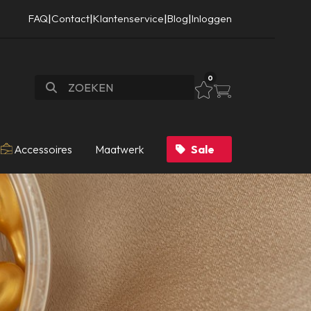
FAQ
|
Contact
|
Klantenservice
|
Blog
|
Inloggen
0
Accessoires
Maatwerk
Sale