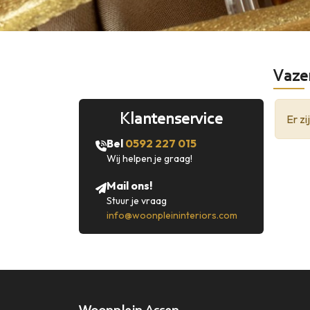
Vaze
Klantenservice
Er z
Bel
0592 227 015
Wij helpen je graag!
Mail ons!
Stuur je vraag
info@woonpleininteriors.com