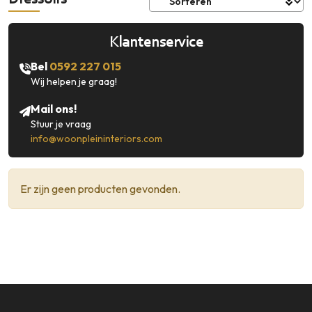
Dressoirs
Contact
Klantenservice
Klantenservice
Inloggen
Bel
0592 227 015
Bel ons: 0592 227 015
Wij helpen je graag!
Mail ons!
Stuur je vraag
info@woonpleininteriors.com
Er zijn geen producten gevonden.