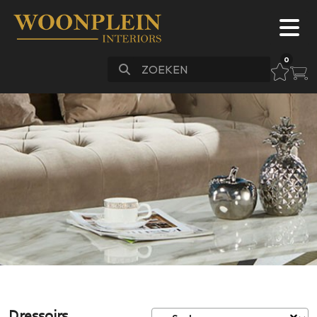
0
Meubels
Bankstellen
Slapen
Stoelen
Vloeren
Verlichting
Accessoires
Maatwerk
Sale
FAQ