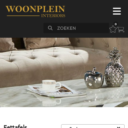
0
Meubels
Bankstellen
Slapen
Stoelen
Vloeren
Verlichting
Accessoires
Maatwerk
Sale
FAQ