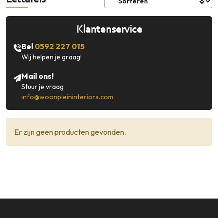
Eettafels
Contact
Klantenservice
Klantenservice
Inloggen
Bel
0592 227 015
Bel ons: 0592 227 015
Wij helpen je graag!
Mail ons!
Stuur je vraag
info@woonpleininteriors.com
Er zijn geen producten gevonden.