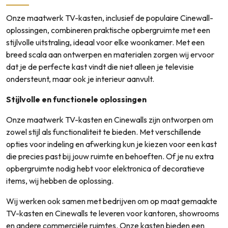
Contact
Onze maatwerk TV-kasten, inclusief de populaire Cinewall-
Klantenservice
oplossingen, combineren praktische opbergruimte met een
Inloggen
stijlvolle uitstraling, ideaal voor elke woonkamer. Met een
breed scala aan ontwerpen en materialen zorgen wij ervoor
Bel ons: 0592 227 015
dat je de perfecte kast vindt die niet alleen je televisie
ondersteunt, maar ook je interieur aanvult.
Stijlvolle en functionele oplossingen
Onze maatwerk TV-kasten en Cinewalls zijn ontworpen om
zowel stijl als functionaliteit te bieden. Met verschillende
opties voor indeling en afwerking kun je kiezen voor een kast
die precies past bij jouw ruimte en behoeften. Of je nu extra
opbergruimte nodig hebt voor elektronica of decoratieve
items, wij hebben de oplossing.
Wij werken ook samen met bedrijven om op maat gemaakte
TV-kasten en Cinewalls te leveren voor kantoren, showrooms
en andere commerciële ruimtes. Onze kasten bieden een