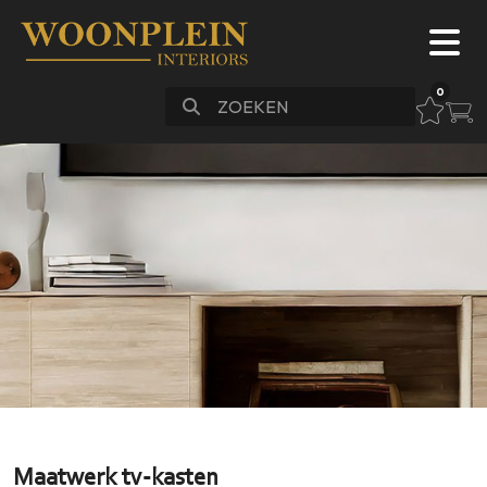
0
Meubels
Bankstellen
Slapen
Stoelen
Vloeren
Verlichting
Accessoires
Maatwerk
Sale
FAQ
Maatwerk tv-kasten