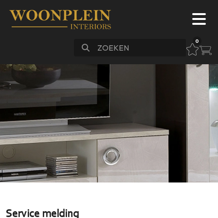
0
Meubels
Bankstellen
Slapen
Stoelen
Vloeren
Verlichting
Accessoires
Maatwerk
Sale
FAQ
Service melding