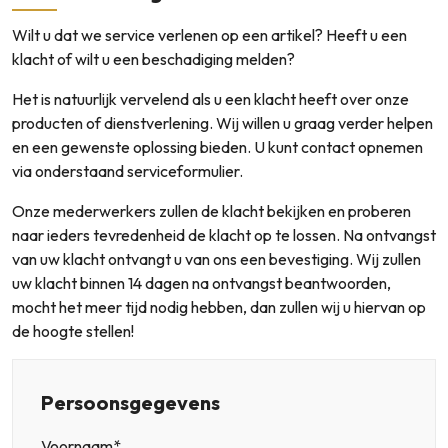
Contact
Wilt u dat we service verlenen op een artikel? Heeft u een
Klantenservice
klacht of wilt u een beschadiging melden?
Inloggen
Het is natuurlijk vervelend als u een klacht heeft over onze
Bel ons: 0592 227 015
producten of dienstverlening. Wij willen u graag verder helpen
en een gewenste oplossing bieden. U kunt contact opnemen
via onderstaand serviceformulier.
Onze mederwerkers zullen de klacht bekijken en proberen
naar ieders tevredenheid de klacht op te lossen. Na ontvangst
van uw klacht ontvangt u van ons een bevestiging. Wij zullen
uw klacht binnen 14 dagen na ontvangst beantwoorden,
mocht het meer tijd nodig hebben, dan zullen wij u hiervan op
de hoogte stellen!
Persoonsgegevens
Voornaam*